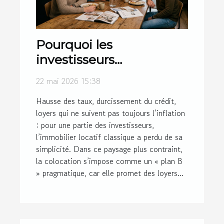
Pourquoi les
investisseurs
choisissent-ils la
22 mai 2026 15:38
colocation comme plan
Hausse des taux, durcissement du crédit,
B ?
loyers qui ne suivent pas toujours l’inflation
: pour une partie des investisseurs,
l’immobilier locatif classique a perdu de sa
simplicité. Dans ce paysage plus contraint,
la colocation s’impose comme un « plan B
» pragmatique, car elle promet des loyers...